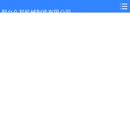
网站首页
邢台久邦机械制造有限公司
公司简介
产品中心
新闻中心
营销网络
视频展示
成功案例
在线留言